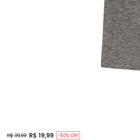
Price:
R$ 19,99
Original Price:
R$ 39,99
-
50
% OFF