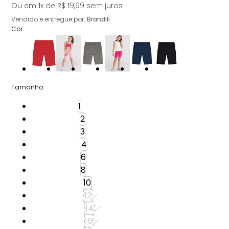
Ou em
1
x de
R$ 19,99
sem juros
Vendido e entregue por:
Brandili
Cor:
Tamanho
:
Tamanho: 1
1
Tamanho: 2
2
Tamanho: 3
3
Tamanho: 4
4
Tamanho: 6
6
Tamanho: 8
8
Tamanho: 10
10
Tamanho: 12
12
Tamanho: 14
14
Tamanho: 16
16