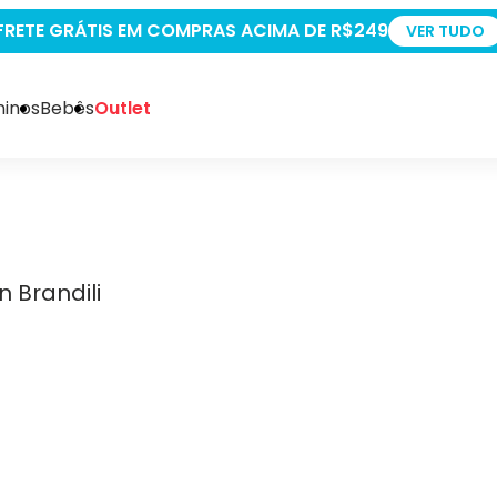
+5% OFF PAGAN
inos
Bebês
Outlet
 Brandili