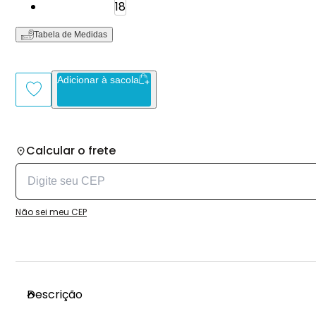
Tamanho: 18
18
Tabela de Medidas
Adicionar à sacola
Calcular o frete
Não sei meu CEP
Descrição