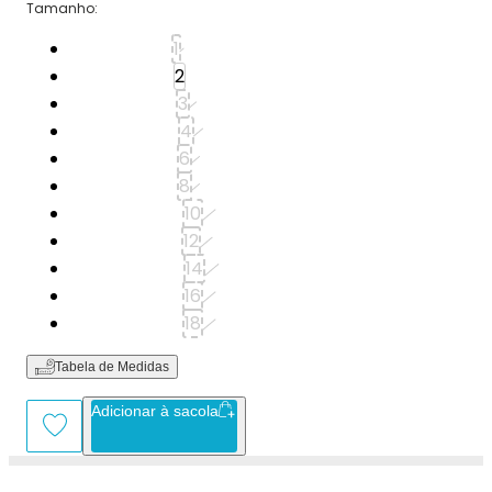
Tamanho
:
Tamanho: 1
1
Tamanho: 2
2
Tamanho: 3
3
Tamanho: 4
4
Tamanho: 6
6
Tamanho: 8
8
Tamanho: 10
10
Tamanho: 12
12
Tamanho: 14
14
Tamanho: 16
16
Tamanho: 18
18
Tabela de Medidas
Adicionar à sacola