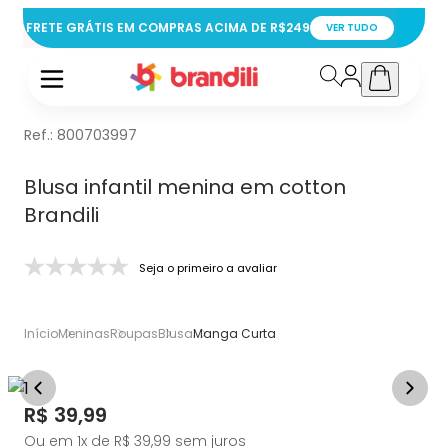
FRETE GRÁTIS EM COMPRAS ACIMA DE R$249
VER TUDO
Ref.:
800703997
Blusa infantil menina em cotton
Brandili
Seja o primeiro a avaliar
Início
Meninas
Roupas
Blusa
Manga Curta
Price:
R$ 39,99
Ou em
1
x de
R$ 39,99
sem juros