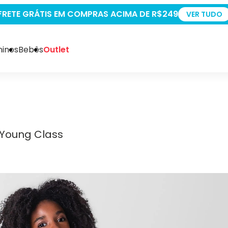
+5% OFF PAGANDO NO P
inos
Bebês
Outlet
 Young Class