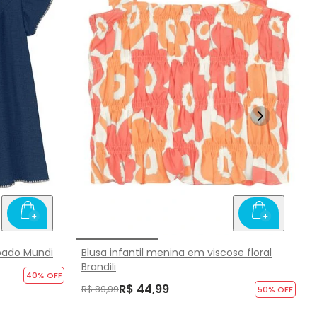
bado Mundi
Blusa infantil menina em viscose floral
Brandili
40
% OFF
R$ 44,99
R$ 89,99
50
% OFF