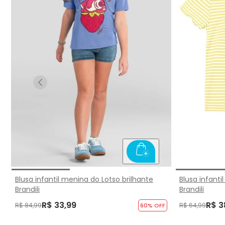
Blusa infantil menina do Lotso brilhante
Blusa infanti
Brandili
Brandili
R$ 33,99
R$ 3
R$ 84,99
R$ 64,99
60
% OFF