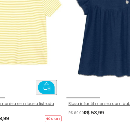
l menina em ribana listrada
Blusa infantil menina com ba
R$ 53,99
R$ 89,99
8,99
40
% OFF