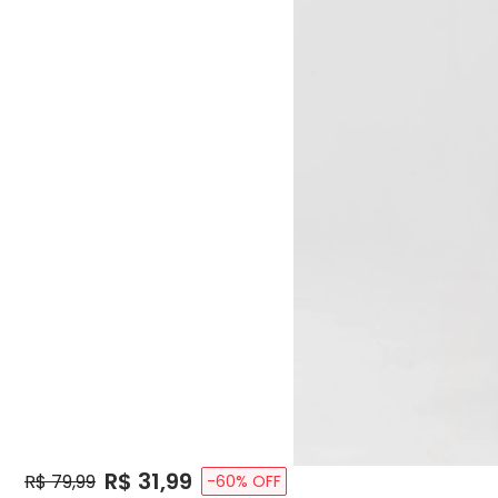
Price:
R$ 31,99
Original Price:
R$ 79,99
-
60
% OFF