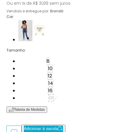
Ou em
1
x de
R$ 31,99
sem juros
Vendido e entregue por:
Brandili
Cor:
Tamanho
:
Tamanho: 8
8
Tamanho: 10
10
Tamanho: 12
12
Tamanho: 14
14
Tamanho: 16
16
Tamanho: 18
18
Tabela de Medidas
Adicionar à sacola