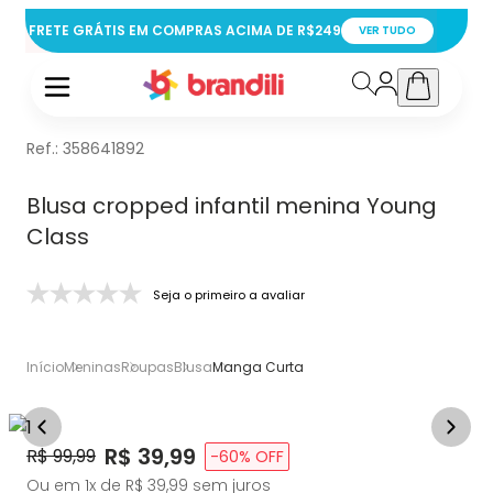
FRETE GRÁTIS EM COMPRAS ACIMA DE R$249
VER TUDO
Ref.:
358641892
Blusa cropped infantil menina Young
Class
Seja o primeiro a avaliar
Início
Meninas
Roupas
Blusa
Manga Curta
Price:
R$ 39,99
Original Price:
R$ 99,99
-
60
% OFF
Ou em
1
x de
R$ 39,99
sem juros