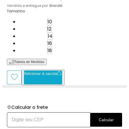
Vendido e entregue por:
Brandili
Tamanho
:
Tamanho: 10
10
Tamanho: 12
12
Tamanho: 14
14
Tamanho: 16
16
Tamanho: 18
18
Tabela de Medidas
Adicionar à sacola
Calcular o frete
Calcular