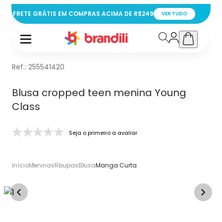
FRETE GRÁTIS EM COMPRAS ACIMA DE R$249
VER TUDO
Ref.:
255541420
Blusa cropped teen menina Young
Class
Seja o primeiro a avaliar
Início
Meninas
Roupas
Blusa
Manga Curta