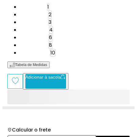
Tamanho: 1
1
Tamanho: 2
2
Tamanho: 3
3
Tamanho: 4
4
Tamanho: 6
6
Tamanho: 8
8
Tamanho: 10
10
Tabela de Medidas
Adicionar à sacola
Calcular o frete