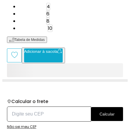
Tamanho: 4
4
Tamanho: 6
6
Tamanho: 8
8
Tamanho: 10
10
Tabela de Medidas
Adicionar à sacola
Calcular o frete
Calcular
Não sei meu CEP