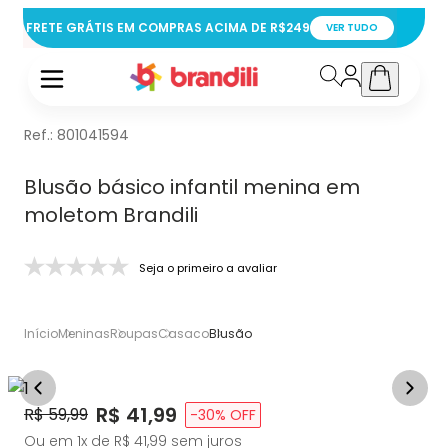
FRETE GRÁTIS EM COMPRAS ACIMA DE R$249
VER TUDO
Ref.:
801041594
Blusão básico infantil menina em
moletom Brandili
Seja o primeiro a avaliar
Início
Meninas
Roupas
Casaco
Blusão
Price:
R$ 41,99
Original Price:
R$ 59,99
-
30
% OFF
Ou em
1
x de
R$ 41,99
sem juros