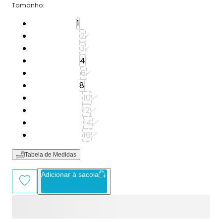
Tamanho
:
Tamanho: 1
1
Tamanho: 2
2
Tamanho: 3
3
Tamanho: 4
4
Tamanho: 6
6
Tamanho: 8
8
Tamanho: 10
10
Tamanho: 12
12
Tamanho: 14
14
Tamanho: 16
16
Tabela de Medidas
Adicionar à sacola