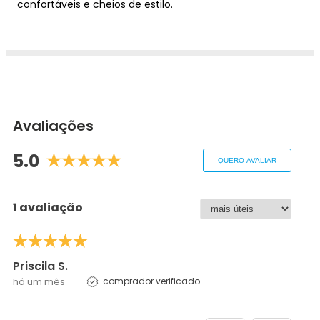
confortáveis e cheios de estilo.
Avaliações
5.0
QUERO AVALIAR
1 avaliação
Priscila S.
há um mês
comprador verificado