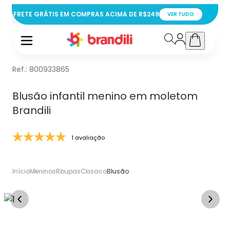
FRETE GRÁTIS EM COMPRAS ACIMA DE R$249
VER TUDO
Ref.:
800933865
Blusão infantil menino em moletom
Brandili
1 avaliação
Início
Meninos
Roupas
Casaco
Blusão