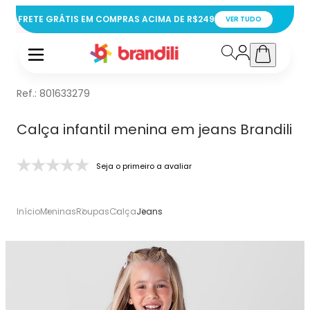
FRETE GRÁTIS EM COMPRAS ACIMA DE R$249
VER TUDO
Ref.:
801633279
Calça infantil menina em jeans Brandili
Seja o primeiro a avaliar
Início
Meninas
Roupas
Calça
Jeans