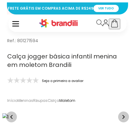
FRETE GRÁTIS EM COMPRAS ACIMA DE R$249
VER TUDO
Ref.:
801271594
Calça jogger básica infantil menina
em moletom Brandili
Seja o primeiro a avaliar
Início
Meninas
Roupas
Calça
Moletom