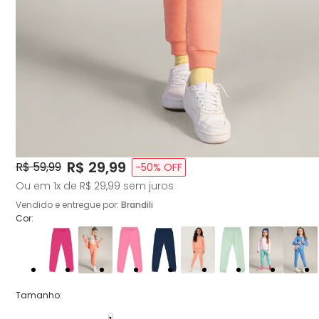
Price:
R$ 29,99
Original Price:
R$ 59,99
-
50
% OFF
Ou em
1
x de
R$ 29,99
sem juros
Vendido e entregue por:
Brandili
Cor:
Tamanho
: