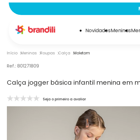
Novidades
Meninas
Men
Início
Meninas
Roupas
Calça
Moletom
Ref.:
801271809
Calça jogger básica infantil menina em m
Seja o primeiro a avaliar