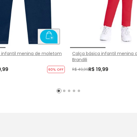
 infantil menina de moletom
Calça básica infantil menina
Brandili
9,99
R$ 19,99
R$ 49,99
60
% OFF