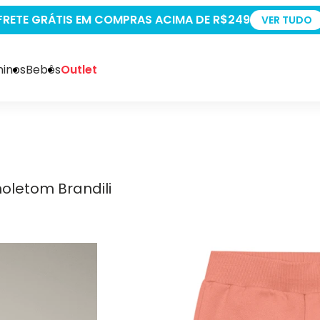
+5% OFF PAGANDO NO P
inos
Bebês
Outlet
oletom Brandili