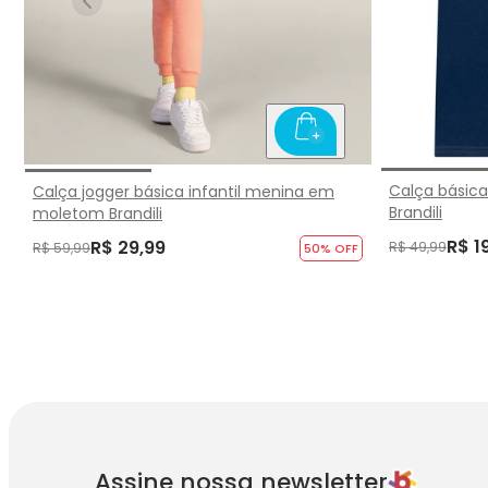
Calça básica
Calça jogger básica infantil menina em
Brandili
moletom Brandili
R$ 1
R$ 29,99
R$ 49,99
R$ 59,99
50
% OFF