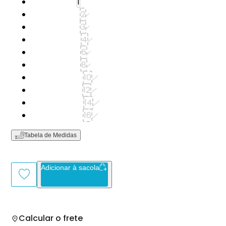
Tamanho: 1
1
Tamanho: 2
2
Tamanho: 3
3
Tamanho: 4
4
Tamanho: 6
6
Tamanho: 8
8
Tamanho: 10
10
Tamanho: 12
12
Tamanho: 14
14
Tamanho: 16
16
Tabela de Medidas
Adicionar à sacola
Calcular o frete