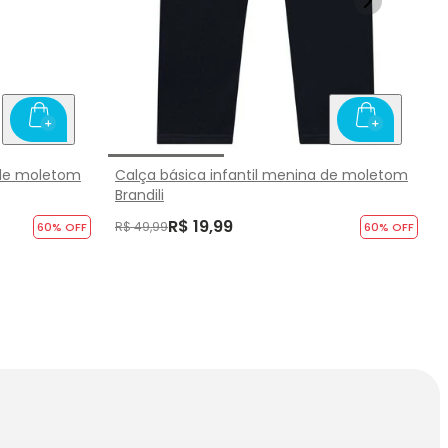
 de moletom
Calça básica infantil menina de moletom
Brandili
R$ 19,99
R$ 49,99
60
% OFF
60
% OFF