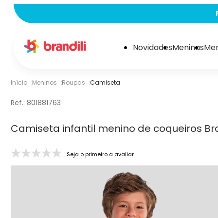
Novidades
Meninas
Men
Início
Meninos
Roupas
Camiseta
Ref.:
801881763
Camiseta infantil menino de coqueiros Bra
Seja o primeiro a avaliar