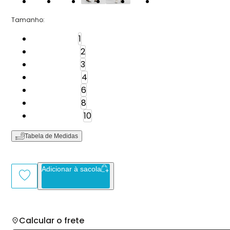
Tamanho
:
Tamanho: 1
1
Tamanho: 2
2
Tamanho: 3
3
Tamanho: 4
4
Tamanho: 6
6
Tamanho: 8
8
Tamanho: 10
10
Tabela de Medidas
Adicionar à sacola
Calcular o frete