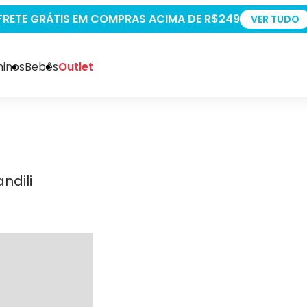
+5% OFF PAGANDO NO PIX
VER TUDO
inos
Bebês
Outlet
ndili