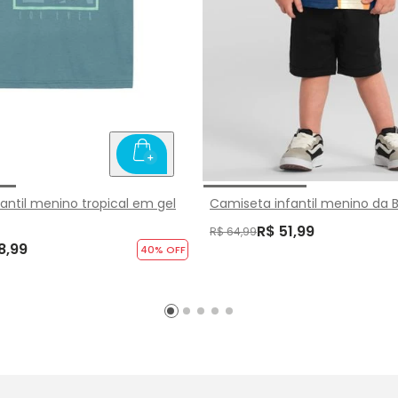
antil menino tropical em gel
Camiseta infantil menino da Bl
R$ 51,99
R$ 64,99
8,99
40
% OFF