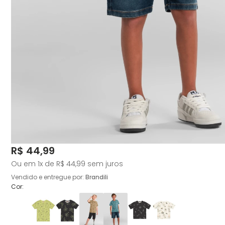
Price:
R$ 44,99
Ou em
1
x de
R$ 44,99
sem juros
Vendido e entregue por:
Brandili
Cor: