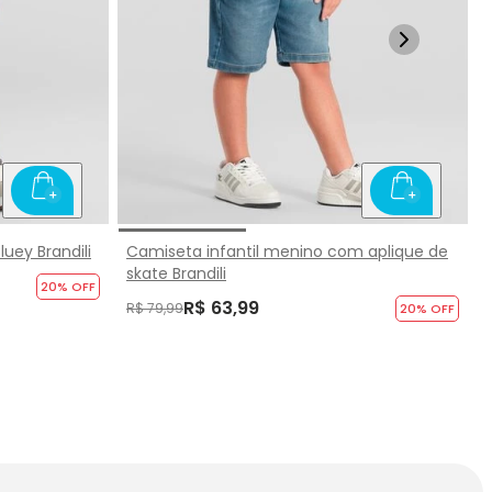
uey Brandili
Camiseta infantil menino com aplique de
skate Brandili
20
% OFF
R$ 63,99
R$ 79,99
20
% OFF