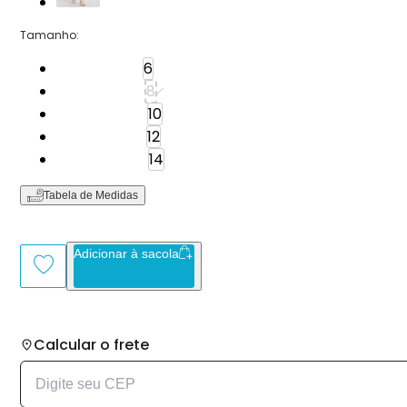
Tamanho
:
Tamanho: 6
6
Tamanho: 8
8
Tamanho: 10
10
Tamanho: 12
12
Tamanho: 14
14
Tabela de Medidas
Adicionar à sacola
Calcular o frete