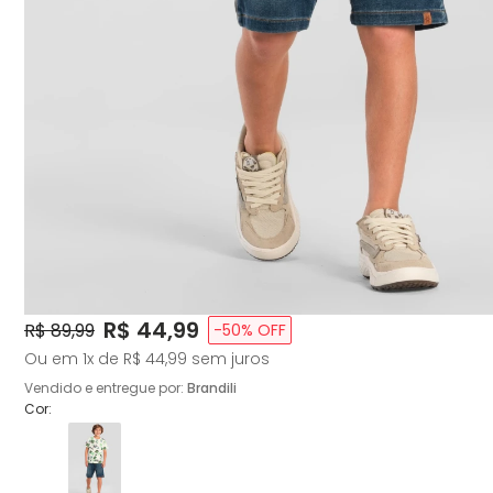
Price:
R$ 44,99
Original Price:
R$ 89,99
-
50
% OFF
Ou em
1
x de
R$ 44,99
sem juros
Vendido e entregue por:
Brandili
Cor: