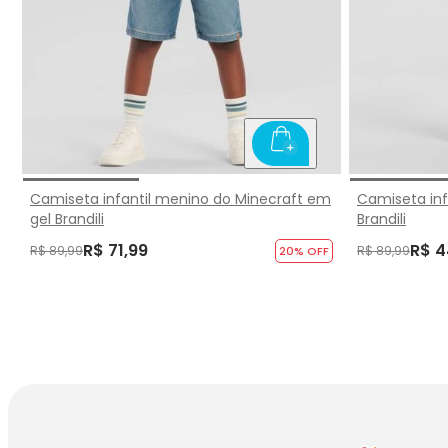
Camiseta infantil menino do Minecraft em
Camiseta inf
gel Brandili
Brandili
R$ 71,99
R$ 4
R$ 89,99
R$ 89,99
20
% OFF