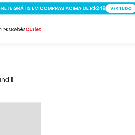
DE R$249
VER TUDO
inos
Bebês
Outlet
ndili