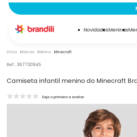
FRETE GRÁTIS EM COMPRAS ACIMA 
Novidades
Meninas
Men
Início
Marcas
Menino
Minecraft
Ref.:
367730945
Camiseta infantil menino do Minecraft Bra
Seja o primeiro a avaliar