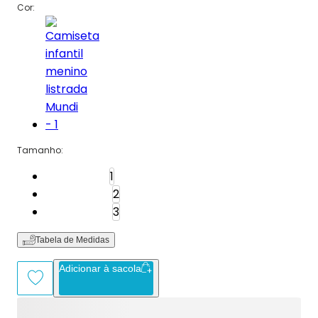
Cor:
Tamanho
:
Tamanho: 1
1
Tamanho: 2
2
Tamanho: 3
3
Tabela de Medidas
Adicionar à sacola