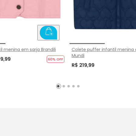
il menina em sarja Brandili
Colete puffer infantil menina
Mundi
59,99
60
% OFF
R$ 219,99