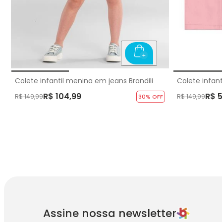
Colete infantil menina em jeans Brandili
Colete infant
R$ 104,99
R$ 
R$ 149,99
R$ 149,99
30
% OFF