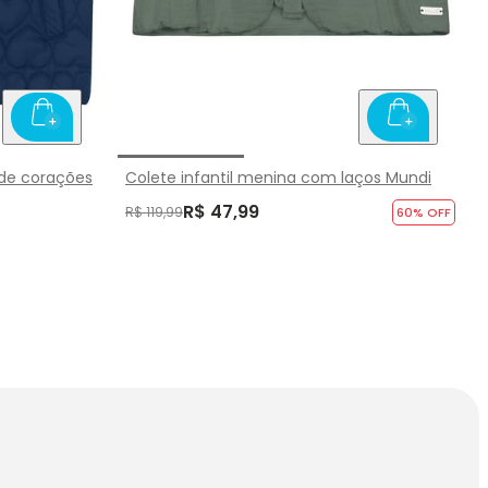
 de corações
Colete infantil menina com laços Mundi
R$ 47,99
R$ 119,99
60
% OFF