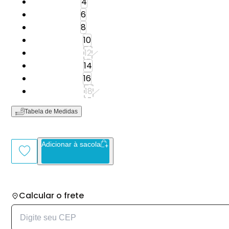
Tamanho: 4
4
Tamanho: 6
6
Tamanho: 8
8
Tamanho: 10
10
Tamanho: 12
12
Tamanho: 14
14
Tamanho: 16
16
Tamanho: 18
18
Tabela de Medidas
Adicionar à sacola
Calcular o frete