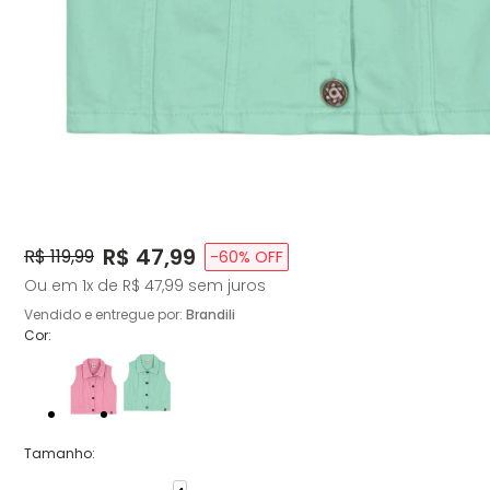
Price:
R$ 47,99
Original Price:
R$ 119,99
-
60
% OFF
Ou em
1
x de
R$ 47,99
sem juros
Vendido e entregue por:
Brandili
Cor:
Tamanho
: