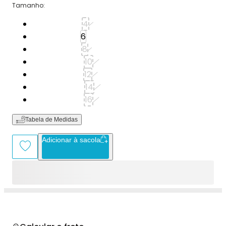
Tamanho
:
Tamanho: 4
4
Tamanho: 6
6
Tamanho: 8
8
Tamanho: 10
10
Tamanho: 12
12
Tamanho: 14
14
Tamanho: 16
16
Tabela de Medidas
Adicionar à sacola