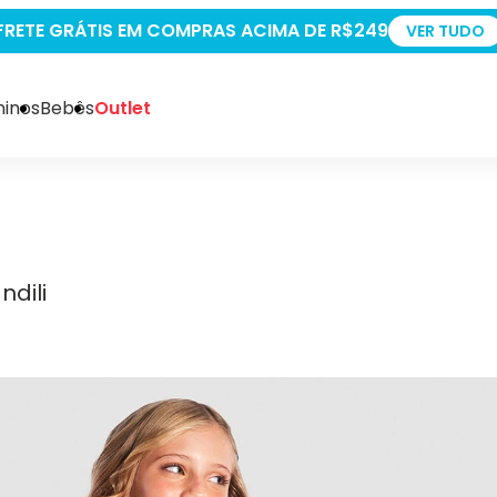
+5% OFF PAGANDO NO PIX
VER TUDO
inos
Bebês
Outlet
ndili