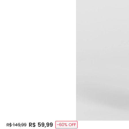
Price:
R$ 59,99
Original Price:
R$ 149,99
-
60
% OFF