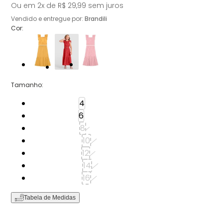
Ou em
2
x de
R$ 29,99
sem juros
Vendido e entregue por:
Brandili
Cor:
Tamanho
:
Tamanho: 4
4
Tamanho: 6
6
Tamanho: 8
8
Tamanho: 10
10
Tamanho: 12
12
Tamanho: 14
14
Tamanho: 16
16
Tabela de Medidas