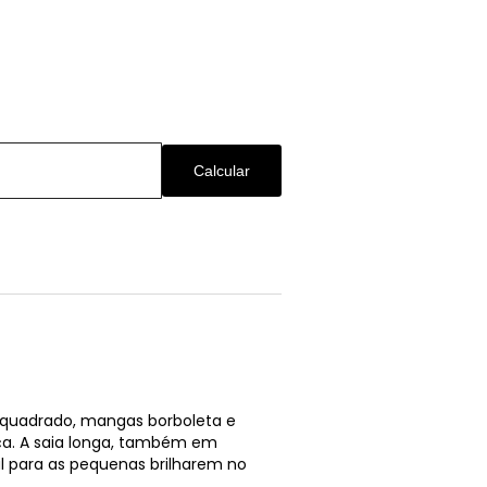
Calcular
e quadrado, mangas borboleta e
ça. A saia longa, também em
l para as pequenas brilharem no