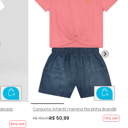
alizado
Conjunto infantil menina florzinha Brandili
R$ 50,99
R$ 169,99
70
% OFF
50
% OFF