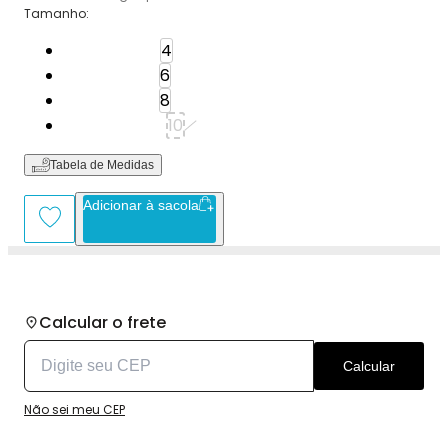
Tamanho
:
Tamanho: 4
4
Tamanho: 6
6
Tamanho: 8
8
Tamanho: 10
10
Tabela de Medidas
Adicionar à sacola
Calcular o frete
Calcular
Não sei meu CEP