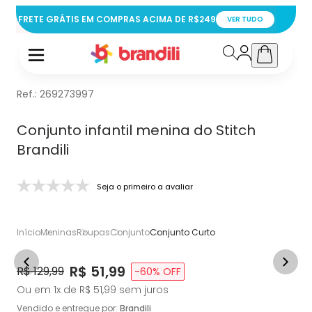
FRETE GRÁTIS EM COMPRAS ACIMA DE R$249
VER TUDO
Ref.:
269273997
Conjunto infantil menina do Stitch
Brandili
Seja o primeiro a avaliar
Início
Meninas
Roupas
Conjunto
Conjunto Curto
Price:
R$ 51,99
Original Price:
R$ 129,99
-
60
% OFF
Ou em
1
x de
R$ 51,99
sem juros
Vendido e entregue por:
Brandili