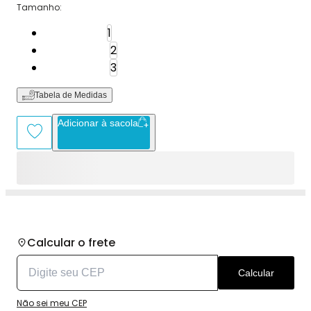
Tamanho
:
Tamanho: 1
1
Tamanho: 2
2
Tamanho: 3
3
Tabela de Medidas
Adicionar à sacola
Calcular o frete
Calcular
Não sei meu CEP