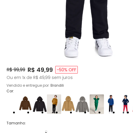
Price:
R$ 49,99
Original Price:
R$ 99,99
-
50
% OFF
Ou em
1
x de
R$ 49,99
sem juros
Vendido e entregue por:
Brandili
Cor:
Tamanho
: