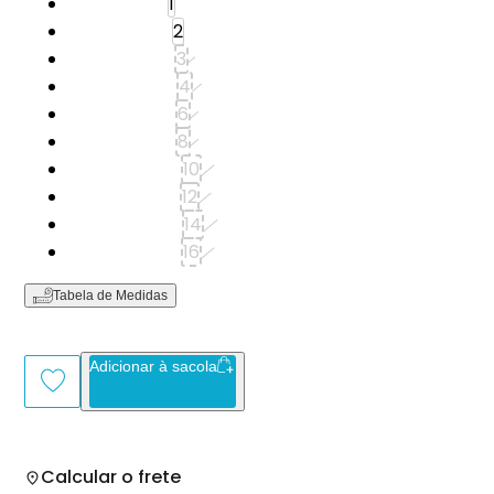
Tamanho: 1
1
Tamanho: 2
2
Tamanho: 3
3
Tamanho: 4
4
Tamanho: 6
6
Tamanho: 8
8
Tamanho: 10
10
Tamanho: 12
12
Tamanho: 14
14
Tamanho: 16
16
Tabela de Medidas
Adicionar à sacola
Calcular o frete