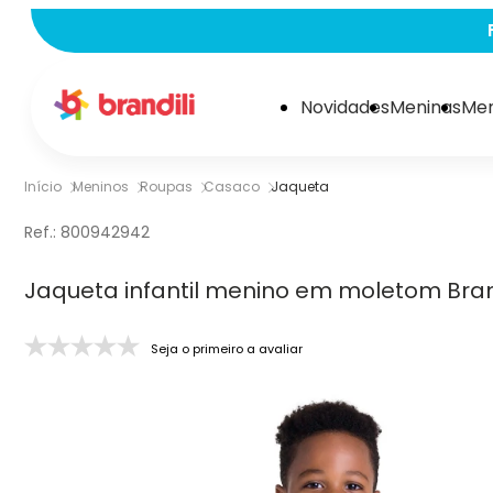
Novidades
Meninas
Men
Início
Meninos
Roupas
Casaco
Jaqueta
Ref.:
800942942
Jaqueta infantil menino em moletom Bran
Seja o primeiro a avaliar