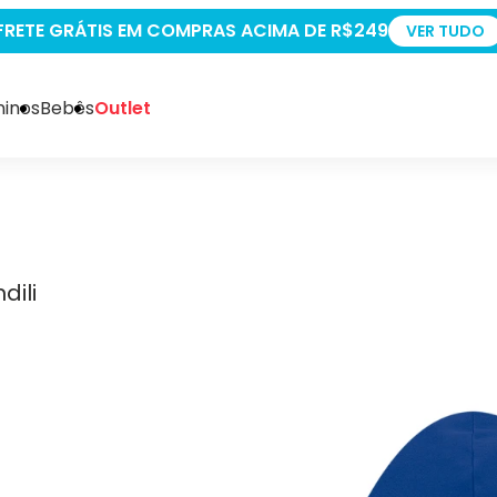
+5% OFF PAGANDO NO PIX
VER TUDO
inos
Bebês
Outlet
dili