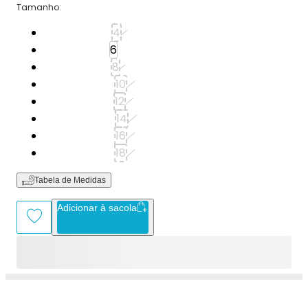
Tamanho
:
Tamanho: 4
4
Tamanho: 6
6
Tamanho: 8
8
Tamanho: 10
10
Tamanho: 12
12
Tamanho: 14
14
Tamanho: 16
16
Tamanho: 18
18
Tabela de Medidas
Adicionar à sacola