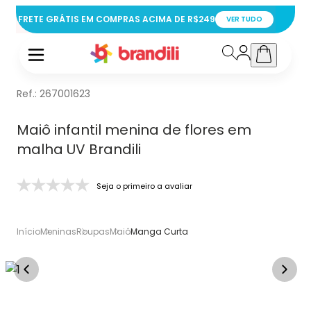
FRETE GRÁTIS EM COMPRAS ACIMA DE R$249
VER TUDO
Ref.:
267001623
Maiô infantil menina de flores em
malha UV Brandili
Seja o primeiro a avaliar
Início
Meninas
Roupas
Maiô
Manga Curta