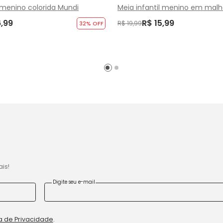
l menino colorida Mundi
Meia infantil menino em malha
6,99
R$ 15,99
R$ 19,99
32
% OFF