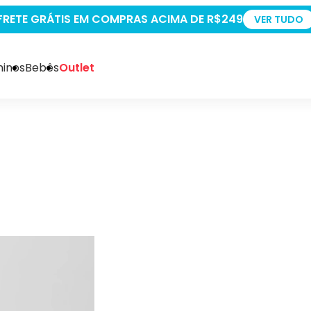
+5% OFF PAGANDO NO PIX
VER TUDO
inos
Bebês
Outlet