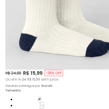
Price:
R$ 15,99
Original Price:
R$ 24,99
-
36
% OFF
Ou em
1
x de
R$ 15,99
sem juros
Vendido e entregue por:
Brandili
Tamanho
:
Tamanho: P
P
Tamanho: M
M