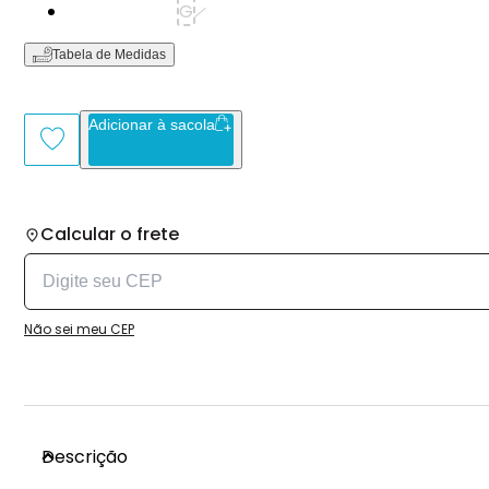
Tamanho: G
G
Tabela de Medidas
Adicionar à sacola
Calcular o frete
Não sei meu CEP
Descrição