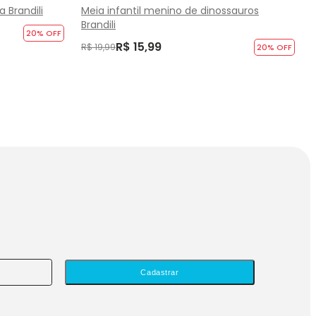
 Brandili
Meia infantil menino de dinossauros
Brandili
20
% OFF
R$ 15,99
R$ 19,99
20
% OFF