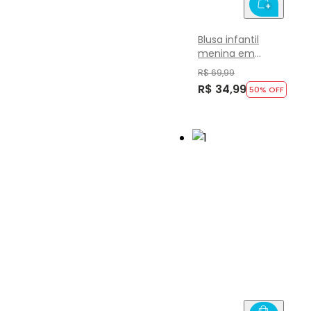
Blusa infantil
menina em
malha poliamiada
R$ 69,99
Brandili Active
R$ 34,99
50
% OFF