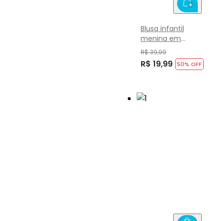
Blusa infantil
menina em
cotton Brandili
R$ 39,99
R$ 19,99
50
% OFF