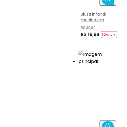
Blusa infantil
menina em
cotton Brandili
R$ 39,99
R$ 19,99
50
% OFF