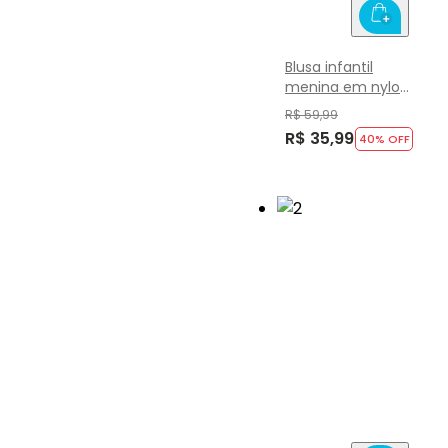
Blusa infantil
menina em nylon
dry Brandili Active
R$ 59,99
R$ 35,99
40
% OFF