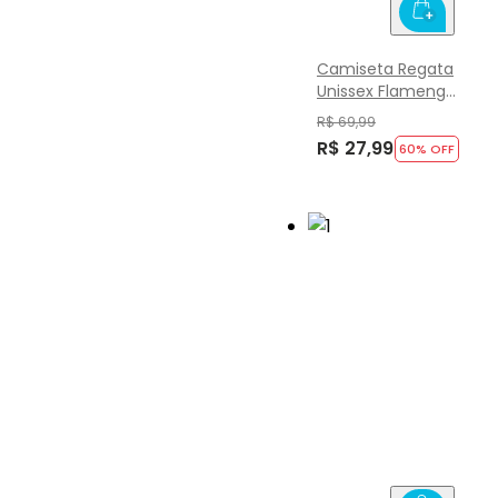
Camiseta Regata
Unissex Flamengo
Infantil Brandili
R$ 69,99
R$ 27,99
60
% OFF