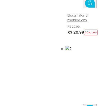
Blusa infantil
menina em
cotton Brandili
R$ 29,99
R$ 20,99
30
% OFF