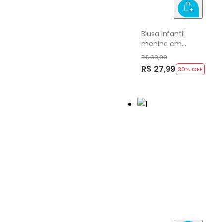
Blusa infantil
menina em
cotton Brandili
R$ 39,99
R$ 27,99
30
% OFF