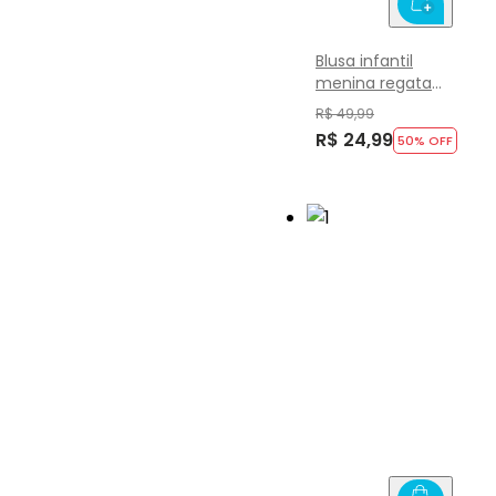
Blusa infantil
menina regata
em ribana Brandili
R$ 49,99
R$ 24,99
50
% OFF