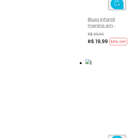
Blusa infantil
menina em
cotton Brandili
R$ 39,99
R$ 19,99
50
% OFF