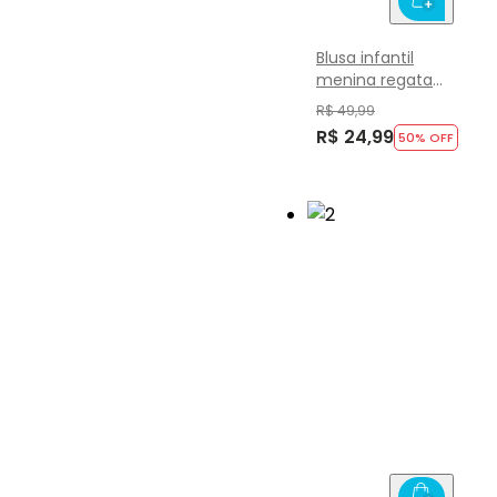
Blusa infantil
menina regata
em ribana Brandili
R$ 49,99
R$ 24,99
50
% OFF