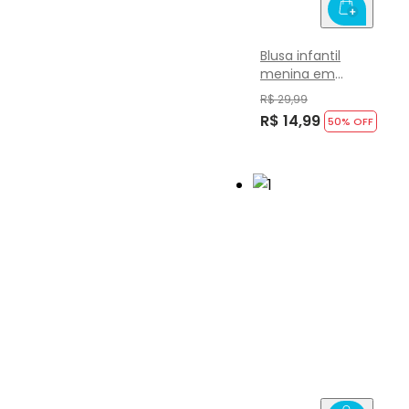
Blusa infantil
menina em
cotton Brandili
R$ 29,99
R$ 14,99
50
% OFF