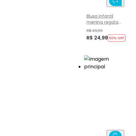
Blusa infantil
menina regata
em ribana Brandili
R$ 49,99
R$ 24,99
50
% OFF