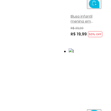
Blusa infantil
menina em
cotton Brandili
R$ 39,99
R$ 19,99
50
% OFF