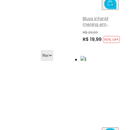
Blusa infantil
menina em
cotton Brandili
R$ 39,99
R$ 19,99
50
% OFF