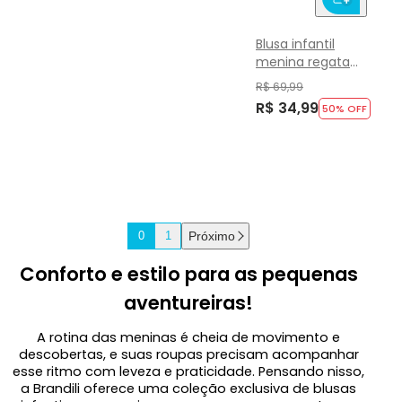
Blusa infantil
menina regata
esportiva Brandili
R$ 69,99
Active
R$ 34,99
50
% OFF
Próximo
0
1
Conforto e estilo para as pequenas
aventureiras!
A rotina das meninas é cheia de movimento e
descobertas, e suas roupas precisam acompanhar
esse ritmo com leveza e praticidade. Pensando nisso,
a Brandili oferece uma coleção exclusiva de blusas