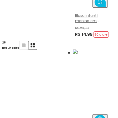
Blusa infantil
menina em
cotton Brandili
R$ 29,99
R$ 14,99
50
% OFF
28
Resultados