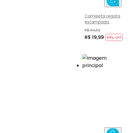
Camiseta regata
estampada
Infantil menino
R$ 64,99
com Brandili
R$ 19,99
69
% OFF