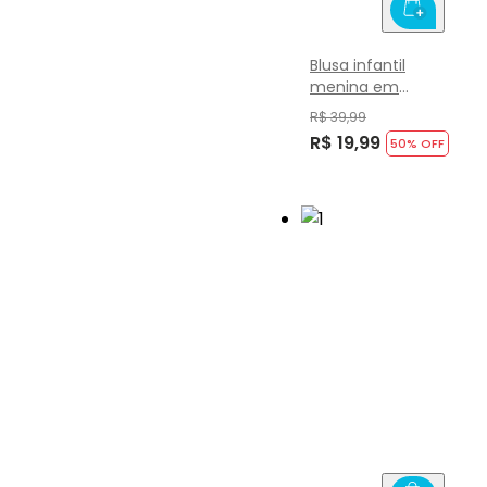
Blusa infantil
menina em
cotton Brandili
R$ 39,99
R$ 19,99
50
% OFF