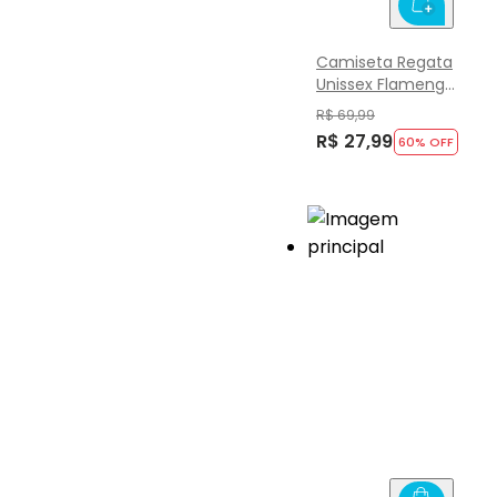
Camiseta Regata
Unissex Flamengo
Infantil Brandili
R$ 69,99
R$ 27,99
60
% OFF