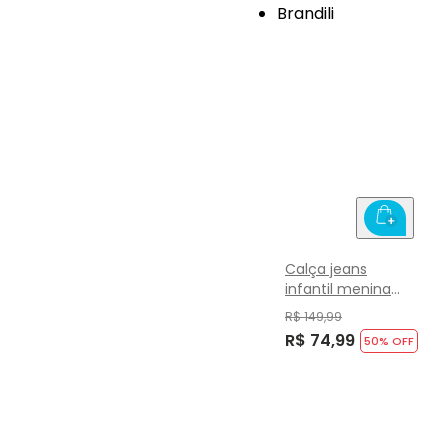
Calça jeans
infantil menina
Brandili
R$ 149,99
R$ 74,99
50
% OFF