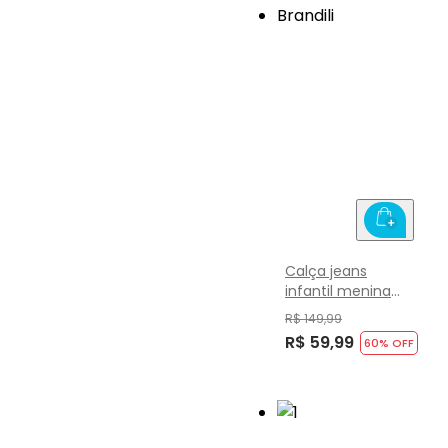
Calça jeans
infantil menina
Brandili
R$ 149,99
R$ 59,99
60
% OFF