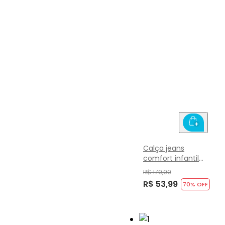
Calça jeans
comfort infantil
menina Brandili
R$ 179,99
R$ 53,99
70
% OFF