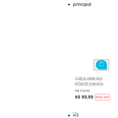
Calça wide leg
infantil menina
em sarja Brandili
R$ 179,99
R$ 89,99
50
% OFF