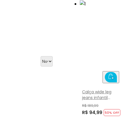
Calça wide leg
jeans infantil
menina Brandili
R$ 189,99
R$ 94,99
50
% OFF