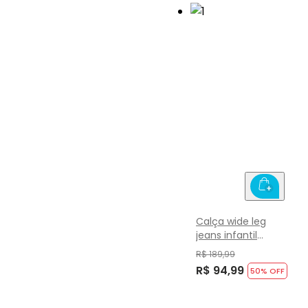
Calça wide leg
jeans infantil
menina Brandili
R$ 189,99
R$ 94,99
50
% OFF