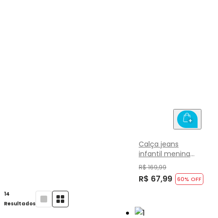
Calça jeans
infantil menina
Brandili
R$ 169,99
R$ 67,99
60
% OFF
14
Resultados