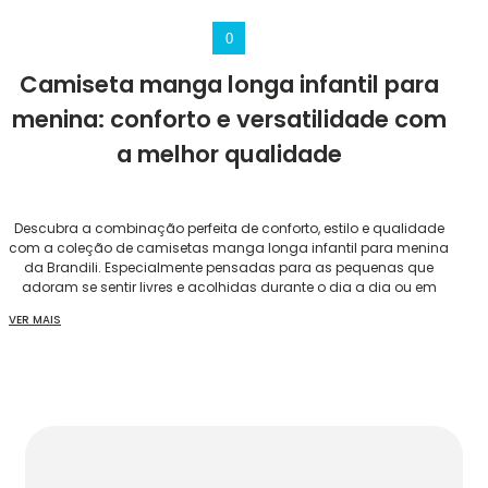
0
Camiseta manga longa infantil para
menina: conforto e versatilidade com
a melhor qualidade
Descubra a combinação perfeita de conforto, estilo e qualidade
com a coleção de camisetas manga longa infantil para menina
da Brandili. Especialmente pensadas para as pequenas que
adoram se sentir livres e acolhidas durante o dia a dia ou em
ocasiões especiais, nossas peças são ideais para todos os
VER MAIS
momentos.
Camisetas infantis para meninas versáteis e
confortáveis