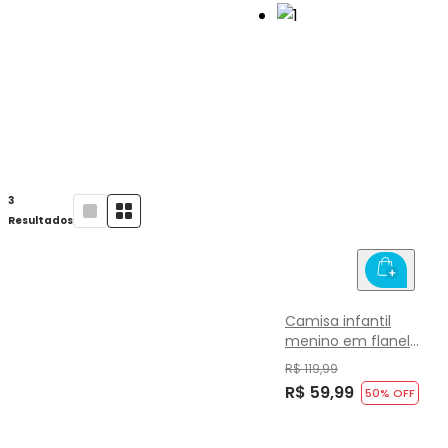
3
Resultados
Camisa infantil
menino em flanela
xadrez Brandili
R$ 119,99
R$ 59,99
50
% OFF