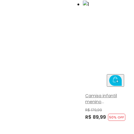
Camisa infantil
menino
quadriculada
R$ 179,99
Mundi
R$ 89,99
50
% OFF