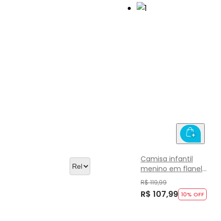
Camisa infantil
menino em flanela
xadrez Brandili
R$ 119,99
R$ 107,99
10
% OFF