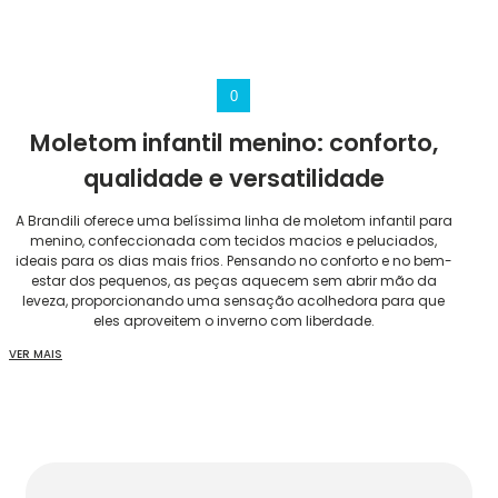
0
Moletom infantil menino: conforto,
qualidade e versatilidade
A Brandili oferece uma belíssima linha de moletom infantil para
menino, confeccionada com tecidos macios e peluciados,
ideais para os dias mais frios. Pensando no conforto e no bem-
estar dos pequenos, as peças aquecem sem abrir mão da
leveza, proporcionando uma sensação acolhedora para que
eles aproveitem o inverno com liberdade.
VER MAIS
Moletons para meninos versáteis e estilosos
Nossas peças são versáteis e podem ser usadas tanto no dia a
dia quanto em momentos de lazer ou outras ocasiões,
garantindo sempre conforto e estilo. Seja para a escola, passeios
em dias frios ou atividades ao ar livre, os moletons da Brandili se
adaptam facilmente, combinando com diferentes composições