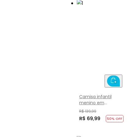
Camisa infantil
menino em
moletinho tricot
R$ 139,99
Mundi
R$ 69,99
50
% OFF