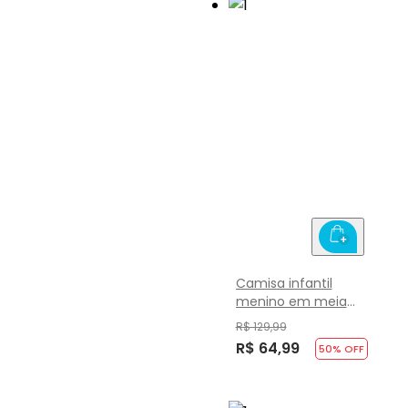
Camisa infantil
menino em meia
malha Mundi
R$ 129,99
R$ 64,99
50
% OFF