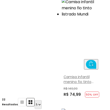
Camisa infantil
menino fio tinto
listrado Mundi
R$ 149,99
R$ 74,99
50
% OFF
22
Resultados