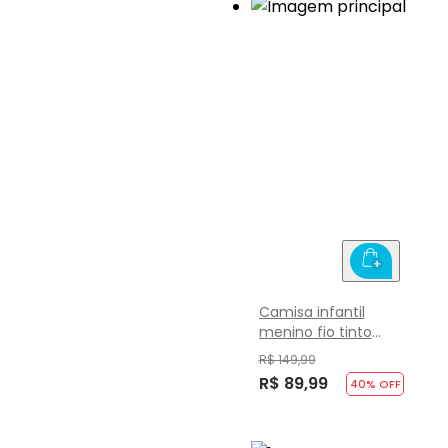
Camisa infantil
menino fio tinto
listrado Mundi
R$ 149,99
R$ 89,99
40
% OFF