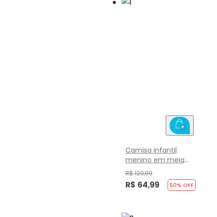
Camisa infantil
menino em meia
malha Mundi
R$ 129,99
R$ 64,99
50
% OFF