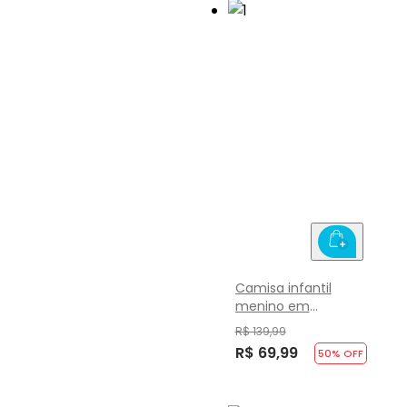
Camisa infantil
menino em
moletinho tricot
R$ 139,99
Mundi
R$ 69,99
50
% OFF