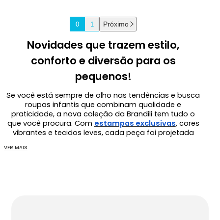
Próximo
0
1
Novidades que trazem estilo,
conforto e diversão para os
pequenos!
Se você está sempre de olho nas tendências e busca
roupas infantis que combinam qualidade e
praticidade, a nova coleção da Brandili tem tudo o
que você procura. Com
estampas exclusivas
, cores
vibrantes e tecidos leves, cada peça foi projetada
para acompanhar as aventuras das crianças,
VER MAIS
garantindo liberdade e conforto em todas as
ocasiões.
Cada detalhe pensado com carinho!
Desde looks estilosos para o dia a dia até roupas
elegantes para momentos especiais, as novidades
incluem: