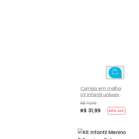
Camisa em malha
UV Infantil unissex
Brandili
R$ 79,99
R$ 31,99
60
% OFF