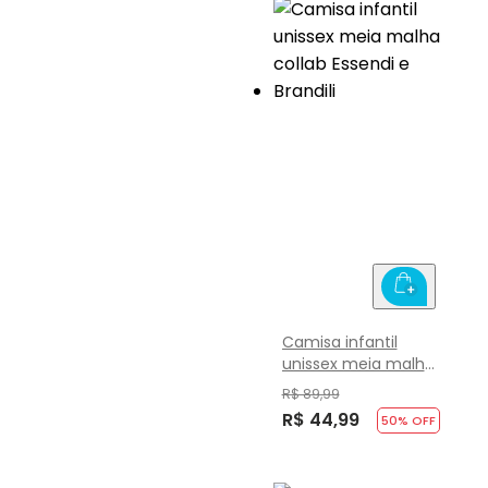
Camisa infantil
unissex meia malha
collab Essendi e
R$ 89,99
Brandili
R$ 44,99
50
% OFF