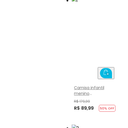
Camisa infantil
menino
quadriculada Mundi
R$ 179,99
R$ 89,99
50
% OFF