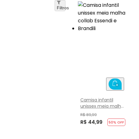
Filtros
Camisa infantil
unissex meia malha
collab Essendi e
R$ 89,99
Brandili
R$ 44,99
50
% OFF