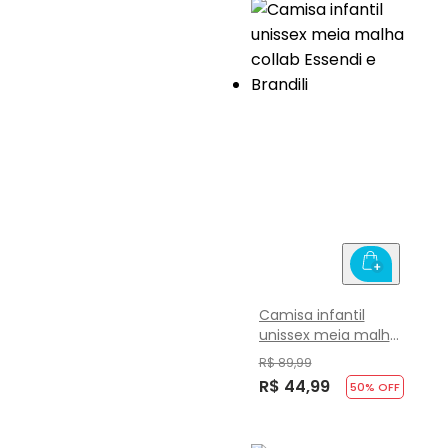
Camisa infantil
unissex meia malha
collab Essendi e
R$ 89,99
Brandili
R$ 44,99
50
% OFF