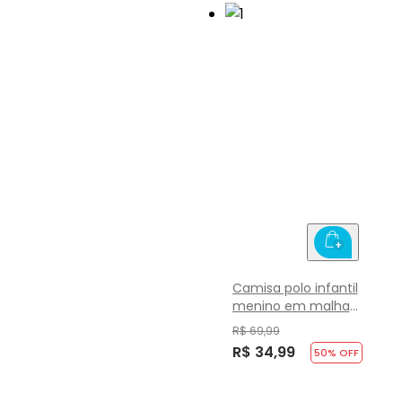
Camisa polo infantil
menino em malha
Brandili Básicos
R$ 69,99
R$ 34,99
50
% OFF