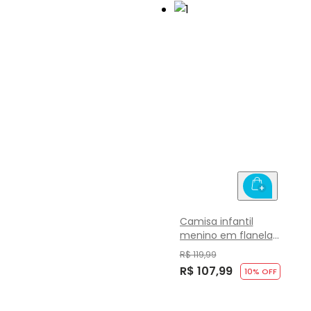
Camisa infantil
menino em flanela
xadrez Brandili
R$ 119,99
R$ 107,99
10
% OFF