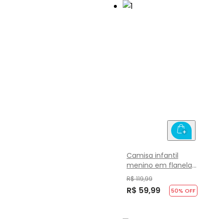
Camisa infantil
menino em flanela
xadrez Brandili
R$ 119,99
R$ 59,99
50
% OFF