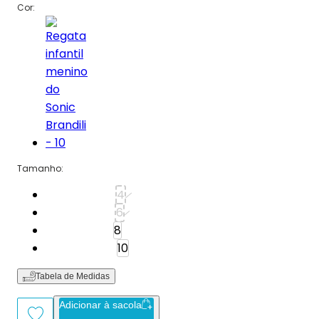
Cor:
Tamanho
:
Tamanho: 4
4
Tamanho: 6
6
Tamanho: 8
8
Tamanho: 10
10
Tabela de Medidas
Adicionar à sacola