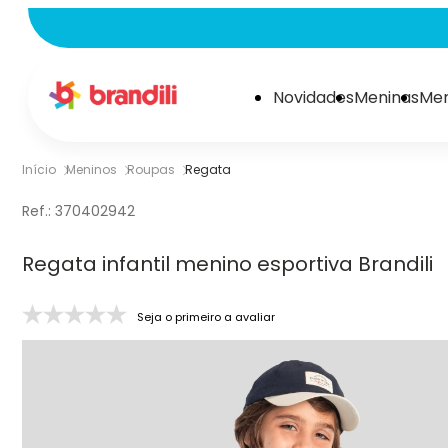
Novidades
Meninas
Men
Início
Meninos
Roupas
Regata
Ref.:
370402942
Regata infantil menino esportiva Brandili
Seja o primeiro a avaliar