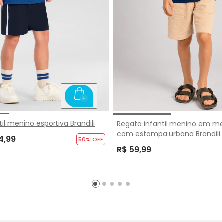
il menino esportiva Brandili
Regata infantil menino em m
com estampa urbana Brandili
4,99
50
% OFF
R$ 59,99