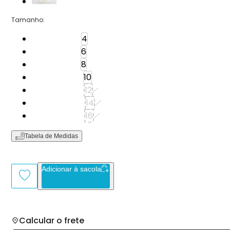
Tamanho
:
Tamanho: 4
4
Tamanho: 6
6
Tamanho: 8
8
Tamanho: 10
10
Tamanho: 12
12
Tamanho: 14
14
Tamanho: 16
16
Tabela de Medidas
Adicionar à sacola
Calcular o frete