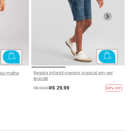
Regata infantil menino tropical em gel
eia malha
Brandili
R$ 29,99
R$ 59,99
50
% OFF