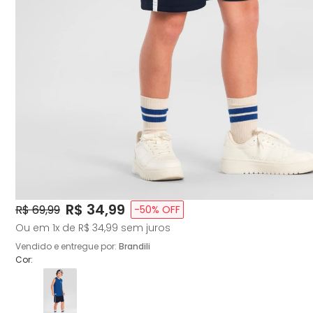
Price:
R$ 34,99
Original Price:
R$ 69,99
-
50
% OFF
Ou em
1
x de
R$ 34,99
sem juros
Vendido e entregue por:
Brandili
Cor: