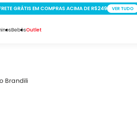
+5% OFF PAGANDO NO PIX
VER TUDO
inos
Bebês
Outlet
o Brandili