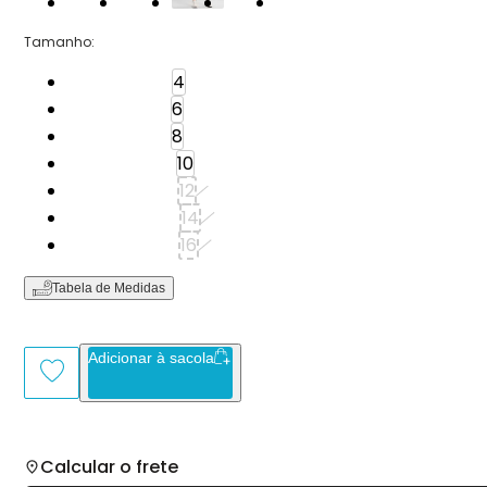
Tamanho
:
Tamanho: 4
4
Tamanho: 6
6
Tamanho: 8
8
Tamanho: 10
10
Tamanho: 12
12
Tamanho: 14
14
Tamanho: 16
16
Tabela de Medidas
Adicionar à sacola
Calcular o frete