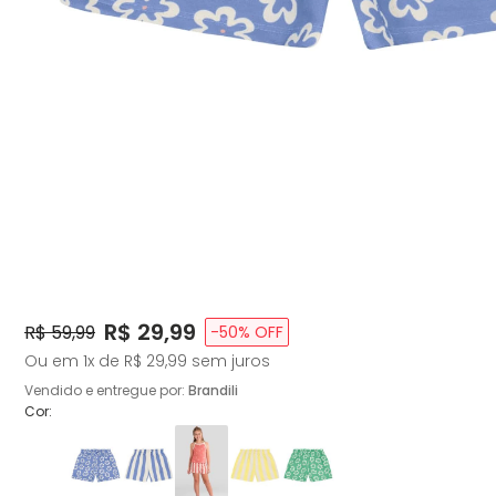
Price:
R$ 29,99
Original Price:
R$ 59,99
-
50
% OFF
Ou em
1
x de
R$ 29,99
sem juros
Vendido e entregue por:
Brandili
Cor: