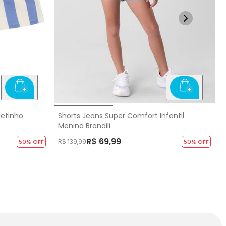
letinho
Shorts Jeans Super Comfort Infantil
Menina Brandili
R$ 69,99
R$ 139,99
50
% OFF
50
% OFF