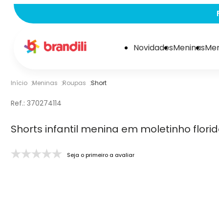
Novidades
Meninas
Men
Início
Meninas
Roupas
Short
Ref.:
370274114
Shorts infantil menina em moletinho florid
Seja o primeiro a avaliar