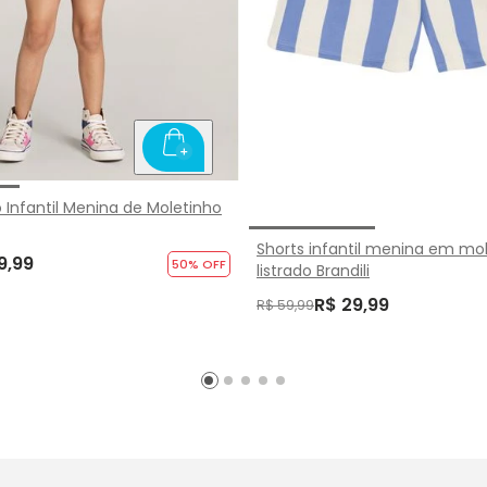
o Infantil Menina de Moletinho
Shorts infantil menina em mo
9,99
50
% OFF
listrado Brandili
R$ 29,99
R$ 59,99