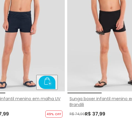
 infantil menino em malha UV
Sunga boxer infantil menino
Brandili
7,99
R$ 37,99
R$ 74,99
49
% OFF