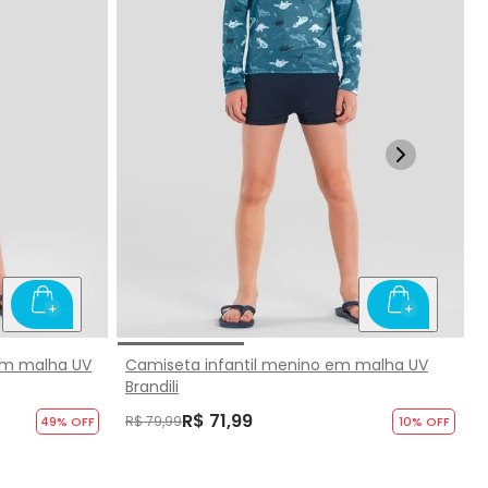
 em malha UV
Camiseta infantil menino em malha UV
Brandili
R$ 71,99
R$ 79,99
49
% OFF
10
% OFF