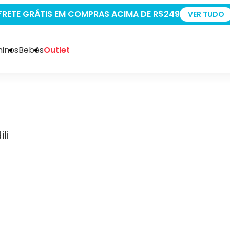
+5% O
inos
Bebês
Outlet
li