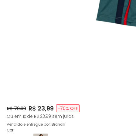
Price:
R$ 23,99
Original Price:
R$ 79,99
-
70
% OFF
Ou em
1
x de
R$ 23,99
sem juros
Vendido e entregue por:
Brandili
Cor: