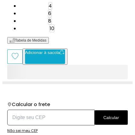
Tamanho: 4
4
Tamanho: 6
6
Tamanho: 8
8
Tamanho: 10
10
Tabela de Medidas
Adicionar à sacola
Calcular o frete
Calcular
Não sei meu CEP