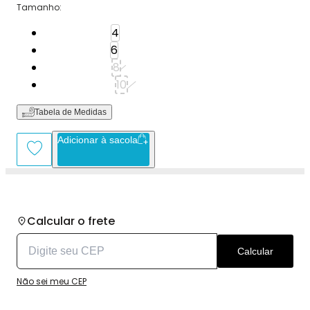
Tamanho
:
Tamanho: 4
4
Tamanho: 6
6
Tamanho: 8
8
Tamanho: 10
10
Tabela de Medidas
Adicionar à sacola
Calcular o frete
Calcular
Não sei meu CEP