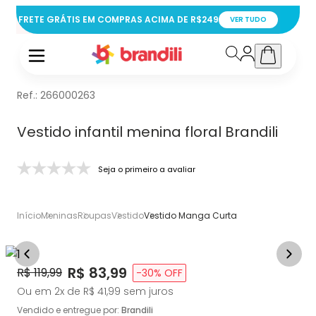
FRETE GRÁTIS EM COMPRAS ACIMA DE R$249
VER TUDO
Ref.:
266000263
Vestido infantil menina floral Brandili
Seja o primeiro a avaliar
Início
Meninas
Roupas
Vestido
Vestido Manga Curta
Price:
R$ 83,99
Original Price:
R$ 119,99
-
30
% OFF
Ou em
2
x de
R$ 41,99
sem juros
Vendido e entregue por:
Brandili