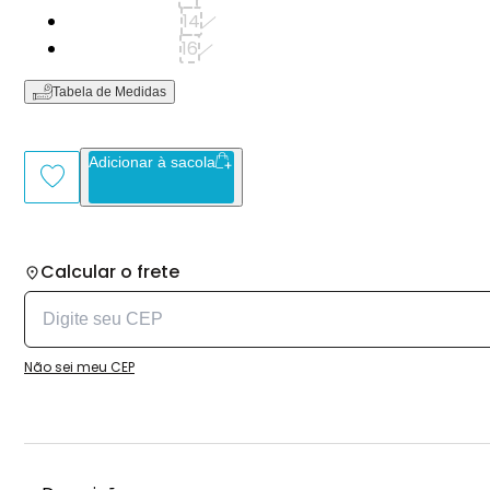
Tamanho: 14
14
Tamanho: 16
16
Tabela de Medidas
Adicionar à sacola
Calcular o frete
Não sei meu CEP