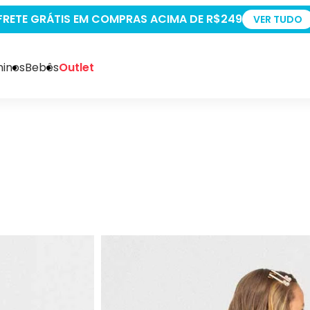
+5% OFF PAGANDO NO PIX
VER TUDO
inos
Bebês
Outlet