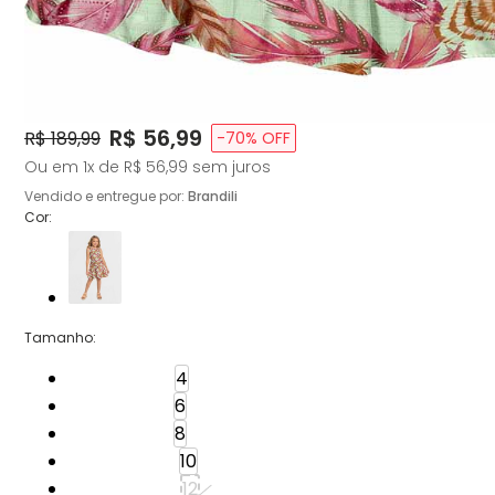
Price:
R$ 56,99
Original Price:
R$ 189,99
-
70
% OFF
Ou em
1
x de
R$ 56,99
sem juros
Vendido e entregue por:
Brandili
Cor:
Tamanho
:
Tamanho: 4
4
Tamanho: 6
6
Tamanho: 8
8
Tamanho: 10
10
Tamanho: 12
12